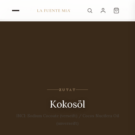
← Zurück
Startseite
›
Zutaten
›
Kokosöl
ZUTAT
Kokosöl
INCI: Sodium Cocoate (verseift) / Cocos Nucifera Oil
(unverseift)