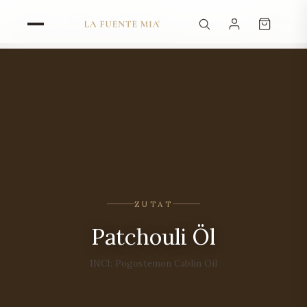
← Zurück
Startseite
›
Zutaten
›
Patchouli Öl
ZUTAT
Patchouli Öl
INCI: Pogostemon Cablin Oil